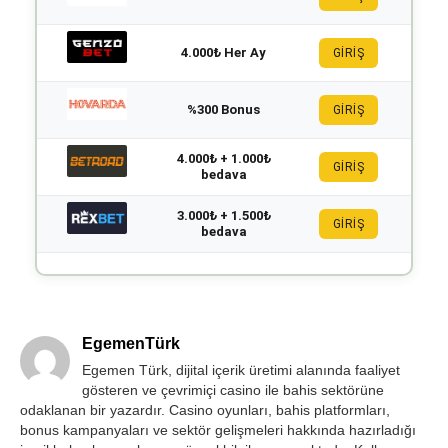
4.000₺ Her Ay
GİRİŞ
%300 Bonus
GİRİŞ
4.000₺ + 1.000₺
GİRİŞ
bedava
3.000₺ + 1.500₺
GİRİŞ
bedava
EgemenTürk
Egemen Türk, dijital içerik üretimi alanında faaliyet
gösteren ve çevrimiçi casino ile bahis sektörüne
odaklanan bir yazardır. Casino oyunları, bahis platformları,
bonus kampanyaları ve sektör gelişmeleri hakkında hazırladığı