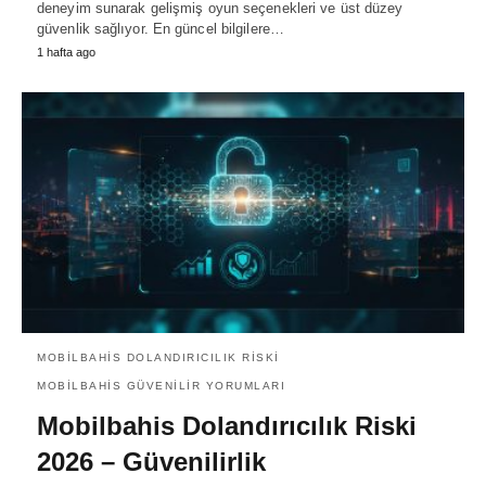
deneyim sunarak gelişmiş oyun seçenekleri ve üst düzey
güvenlik sağlıyor. En güncel bilgilere…
1 hafta ago
MOBILBAHIS DOLANDIRICILIK RISKI
MOBILBAHIS GÜVENILIR YORUMLARI
Mobilbahis Dolandırıcılık Riski
2026 – Güvenilirlik