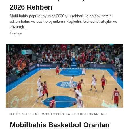
2026 Rehberi
Mobilbahis popüler oyunlar 2026 yılı rehberi ile en çok tercih
edilen bahis ve casino oyunlarını keşfedin. Güncel stratejiler ve
kazançlı…
1 ay ago
BAHIS SITELERI
MOBILBAHIS BASKETBOL ORANLARI
Mobilbahis Basketbol Oranları