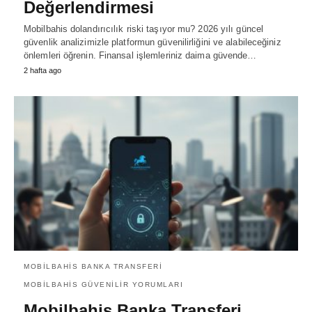
Değerlendirmesi
Mobilbahis dolandırıcılık riski taşıyor mu? 2026 yılı güncel
güvenlik analizimizle platformun güvenilirliğini ve alabileceğiniz
önlemleri öğrenin. Finansal işlemleriniz daima güvende…
2 hafta ago
MOBILBAHIS BANKA TRANSFERI
MOBILBAHIS GÜVENILIR YORUMLARI
Mobilbahis Banka Transferi