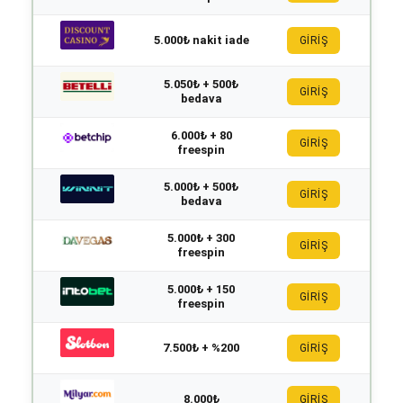
5.000₺ nakit iade
GİRİŞ
5.050₺ + 500₺
GİRİŞ
bedava
6.000₺ + 80
GİRİŞ
freespin
5.000₺ + 500₺
GİRİŞ
bedava
5.000₺ + 300
GİRİŞ
freespin
5.000₺ + 150
GİRİŞ
freespin
7.500₺ + %200
GİRİŞ
8.000₺
GİRİŞ