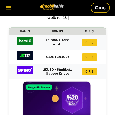
Giriş
[wptb id=16]
BAHIS
BONUS
GIRIŞ
20.000₺ + %300
GİRİŞ
kripto
%325 + 20.000₺
GİRİŞ
2KUSD - Kimliksiz
GİRİŞ
Sadece Kripto