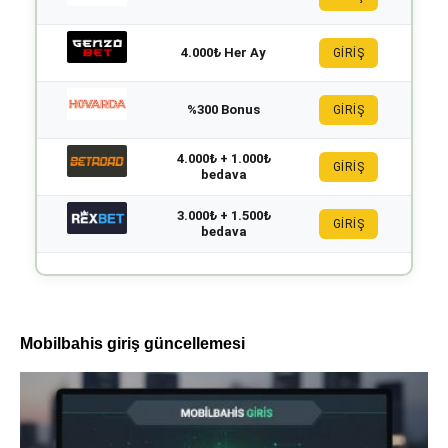
4.000₺ Her Ay
GİRİŞ
%300 Bonus
GİRİŞ
4.000₺ + 1.000₺
GİRİŞ
bedava
3.000₺ + 1.500₺
GİRİŞ
bedava
Mobilbahis giriş güncellemesi