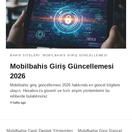
BAHIS SITELERI
MOBILBAHIS GIRIŞ GÜNCELLEMESI
Mobilbahis Giriş Güncellemesi
2026
Mobilbahis giriş güncellemesi 2026 hakkında en güncel bilgilere
ulaşın. Hesabınıza güvenli ve hızlı erişim yöntemlerini bu
rehberde bulabilirsiniz.
4 hafta ago
Mobilbahis Canlı Destek Yöntemleri
Mobilbahis Giriş Güncel