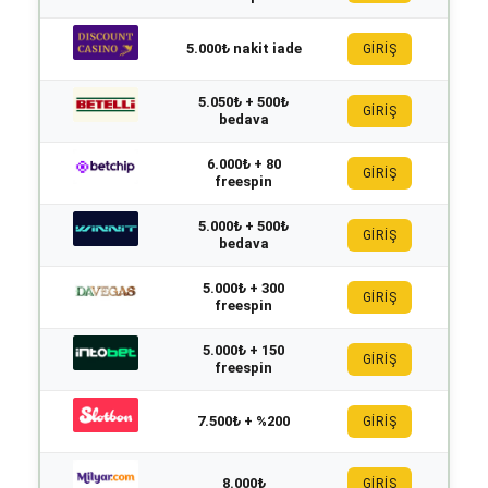
5.000₺ nakit iade
GİRİŞ
5.050₺ + 500₺
GİRİŞ
bedava
6.000₺ + 80
GİRİŞ
freespin
5.000₺ + 500₺
GİRİŞ
bedava
5.000₺ + 300
GİRİŞ
freespin
5.000₺ + 150
GİRİŞ
freespin
7.500₺ + %200
GİRİŞ
8.000₺
GİRİŞ