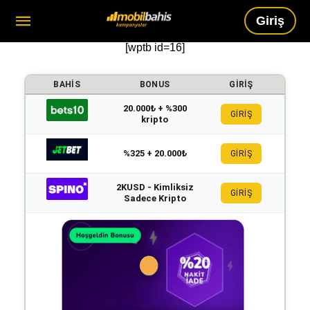
Giriş
[wptb id=16]
BAHIS
BONUS
GIRIŞ
20.000₺ + %300
GİRİŞ
kripto
%325 + 20.000₺
GİRİŞ
2KUSD - Kimliksiz
GİRİŞ
Sadece Kripto