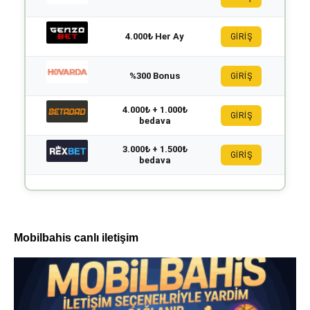
4.000₺ Her Ay
GİRİŞ
%300 Bonus
GİRİŞ
4.000₺ + 1.000₺
GİRİŞ
bedava
3.000₺ + 1.500₺
GİRİŞ
bedava
Mobilbahis canlı iletişim