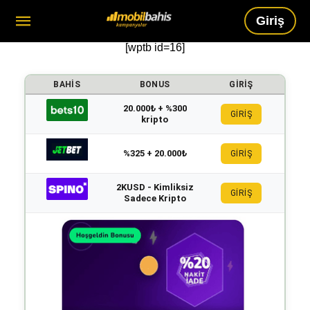
Giriş
[wptb id=16]
BAHIS
BONUS
GIRIŞ
20.000₺ + %300
GİRİŞ
kripto
%325 + 20.000₺
GİRİŞ
2KUSD - Kimliksiz
GİRİŞ
Sadece Kripto