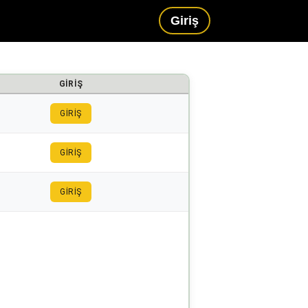
Giriş
GIRIŞ
GİRİŞ
GİRİŞ
GİRİŞ