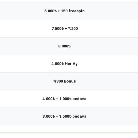
5.000₺ + 150 freespin
7.500₺ + %200
8.000₺
4.000₺ Her Ay
%300 Bonus
4.000₺ + 1.000₺ bedava
3.000₺ + 1.500₺ bedava