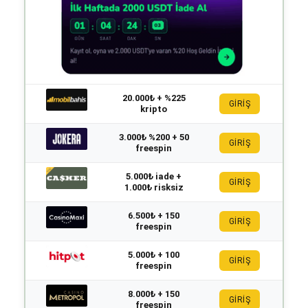
20.000₺ + %225
GİRİŞ
kripto
3.000₺ %200 + 50
GİRİŞ
freespin
5.000₺ iade +
GİRİŞ
1.000₺ risksiz
6.500₺ + 150
GİRİŞ
freespin
5.000₺ + 100
GİRİŞ
freespin
8.000₺ + 150
GİRİŞ
freespin