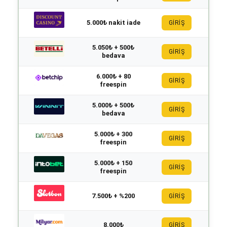
5.000₺ nakit iade
GİRİŞ
5.050₺ + 500₺
GİRİŞ
bedava
6.000₺ + 80
GİRİŞ
freespin
5.000₺ + 500₺
GİRİŞ
bedava
5.000₺ + 300
GİRİŞ
freespin
5.000₺ + 150
GİRİŞ
freespin
7.500₺ + %200
GİRİŞ
8.000₺
GİRİŞ