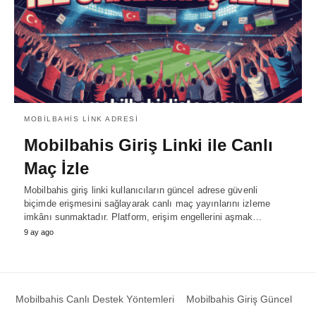
MOBILBAHIS LINK ADRESI
Mobilbahis Giriş Linki ile Canlı
Maç İzle
Mobilbahis giriş linki kullanıcıların güncel adrese güvenli
biçimde erişmesini sağlayarak canlı maç yayınlarını izleme
imkânı sunmaktadır. Platform, erişim engellerini aşmak…
9 ay ago
Mobilbahis Canlı Destek Yöntemleri
Mobilbahis Giriş Güncel