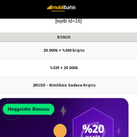
[wptb id=16]
BONUS
20.000₺ + %300 kripto
%325 + 20.000₺
2KUSD - Kimliksiz Sadece Kripto