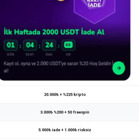
20.000₺ + %225 kripto
3.000₺ %200 + 50 freespin
5.000₺ iade + 1.000₺ risksiz