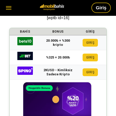
Giriş
[wptb id=16]
BAHIS
BONUS
GIRIŞ
20.000₺ + %300
GİRİŞ
kripto
%325 + 20.000₺
GİRİŞ
2KUSD - Kimliksiz
GİRİŞ
Sadece Kripto