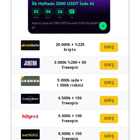
20.000₺ + %225
GİRİŞ
kripto
3.000₺ %200 + 50
GİRİŞ
freespin
5.000₺ iade +
GİRİŞ
1.000₺ risksiz
6.500₺ + 150
GİRİŞ
freespin
5.000₺ + 100
GİRİŞ
freespin
8.000₺ + 150
GİRİŞ
freespin