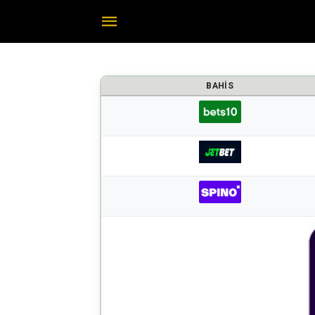
BAHIS