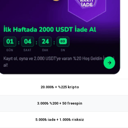
20.000₺ + %225 kripto
3.000₺ %200 + 50 freespin
5.000₺ iade + 1.000₺ risksiz