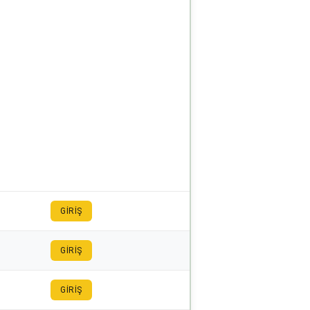
GİRİŞ
GİRİŞ
GİRİŞ