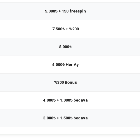
5.000₺ + 150 freespin
7.500₺ + %200
8.000₺
4.000₺ Her Ay
%300 Bonus
4.000₺ + 1.000₺ bedava
3.000₺ + 1.500₺ bedava