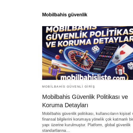
Mobilbahis güvenlik
MOBILBAHIS GÜVENLI GIRIŞ
Mobilbahis Güvenlik Politikası ve
Koruma Detayları
Mobilbahis güvenlik politikası, kullanıcıların kişisel 
finansal bilgilerini korumaya yönelik çok katmanlı bi
yapı üzerine kurulmuştur. Platform, global güvenlik
standartlarına…