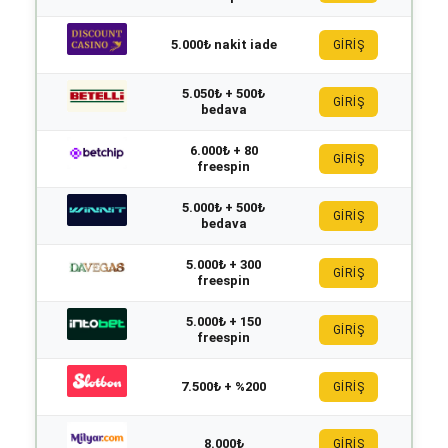
5.000₺ nakit iade
GİRİŞ
5.050₺ + 500₺
GİRİŞ
bedava
6.000₺ + 80
GİRİŞ
freespin
5.000₺ + 500₺
GİRİŞ
bedava
5.000₺ + 300
GİRİŞ
freespin
5.000₺ + 150
GİRİŞ
freespin
7.500₺ + %200
GİRİŞ
8.000₺
GİRİŞ