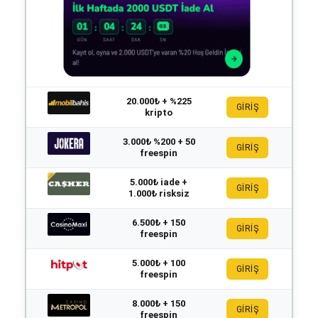
20.000₺ + %225
GİRİŞ
kripto
3.000₺ %200 + 50
GİRİŞ
freespin
5.000₺ iade +
GİRİŞ
1.000₺ risksiz
6.500₺ + 150
GİRİŞ
freespin
5.000₺ + 100
GİRİŞ
freespin
8.000₺ + 150
GİRİŞ
freespin