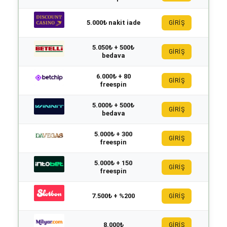
5.000₺ nakit iade
GİRİŞ
5.050₺ + 500₺
GİRİŞ
bedava
6.000₺ + 80
GİRİŞ
freespin
5.000₺ + 500₺
GİRİŞ
bedava
5.000₺ + 300
GİRİŞ
freespin
5.000₺ + 150
GİRİŞ
freespin
7.500₺ + %200
GİRİŞ
8.000₺
GİRİŞ