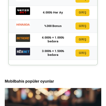
4.000₺ Her Ay
GİRİŞ
%300 Bonus
GİRİŞ
4.000₺ + 1.000₺
GİRİŞ
bedava
3.000₺ + 1.500₺
GİRİŞ
bedava
Mobilbahis popüler oyunlar