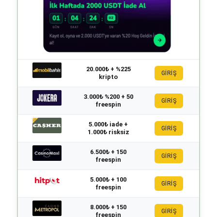
20.000₺ + %225
GİRİŞ
kripto
3.000₺ %200 + 50
GİRİŞ
freespin
5.000₺ iade +
GİRİŞ
1.000₺ risksiz
6.500₺ + 150
GİRİŞ
freespin
5.000₺ + 100
GİRİŞ
freespin
8.000₺ + 150
GİRİŞ
freespin