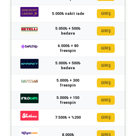
5.000₺ nakit iade
GİRİŞ
5.050₺ + 500₺
GİRİŞ
bedava
6.000₺ + 80
GİRİŞ
freespin
5.000₺ + 500₺
GİRİŞ
bedava
5.000₺ + 300
GİRİŞ
freespin
5.000₺ + 150
GİRİŞ
freespin
7.500₺ + %200
GİRİŞ
8.000₺
GİRİŞ