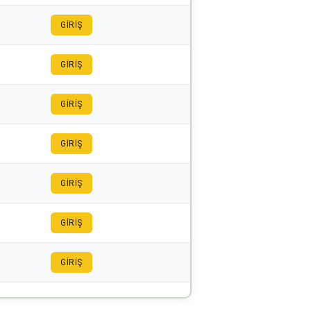
GİRİŞ
GİRİŞ
GİRİŞ
GİRİŞ
GİRİŞ
GİRİŞ
GİRİŞ