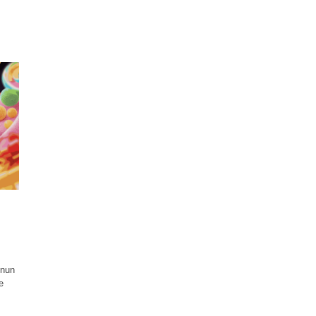
unun
e