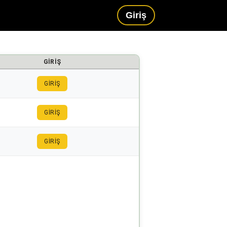
Giriş
GIRIŞ
GİRİŞ
GİRİŞ
GİRİŞ