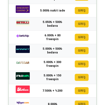
5.000₺ nakit iade
GİRİŞ
5.050₺ + 500₺
GİRİŞ
bedava
6.000₺ + 80
GİRİŞ
freespin
5.000₺ + 500₺
GİRİŞ
bedava
5.000₺ + 300
GİRİŞ
freespin
5.000₺ + 150
GİRİŞ
freespin
7.500₺ + %200
GİRİŞ
8.000₺
GİRİŞ