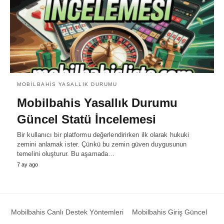
MOBILBAHIS YASALLIK DURUMU
Mobilbahis Yasallık Durumu
Güncel Statü İncelemesi
Bir kullanıcı bir platformu değerlendirirken ilk olarak hukuki
zemini anlamak ister. Çünkü bu zemin güven duygusunun
temelini oluşturur. Bu aşamada…
7 ay ago
Mobilbahis Canlı Destek Yöntemleri
Mobilbahis Giriş Güncel