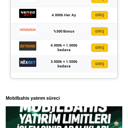
4.000₺ Her Ay
GİRİŞ
%300 Bonus
GİRİŞ
4.000₺ + 1.000₺
GİRİŞ
bedava
3.000₺ + 1.500₺
GİRİŞ
bedava
Mobilbahis yatırım süreci