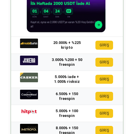
20.000₺ + %225
GİRİŞ
kripto
3.000₺ %200 + 50
GİRİŞ
freespin
5.000₺ iade +
GİRİŞ
1.000₺ risksiz
6.500₺ + 150
GİRİŞ
freespin
5.000₺ + 100
GİRİŞ
freespin
8.000₺ + 150
GİRİŞ
freespin