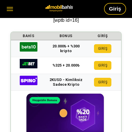
Giriş
[wptb id=16]
BAHIS
BONUS
GIRIŞ
20.000₺ + %300
GİRİŞ
kripto
%325 + 20.000₺
GİRİŞ
2KUSD - Kimliksiz
GİRİŞ
Sadece Kripto