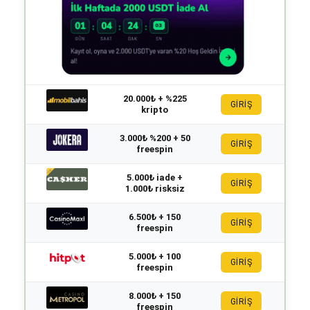
20.000₺ + %225
GİRİŞ
kripto
3.000₺ %200 + 50
GİRİŞ
freespin
5.000₺ iade +
GİRİŞ
1.000₺ risksiz
6.500₺ + 150
GİRİŞ
freespin
5.000₺ + 100
GİRİŞ
freespin
8.000₺ + 150
GİRİŞ
freespin