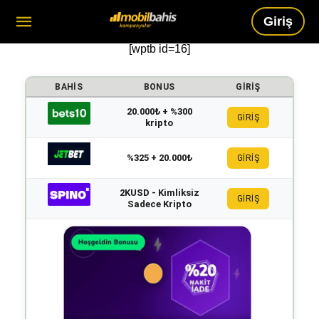
Giriş
[wptb id=16]
BAHIS
BONUS
GIRIŞ
20.000₺ + %300
GİRİŞ
kripto
%325 + 20.000₺
GİRİŞ
2KUSD - Kimliksiz
GİRİŞ
Sadece Kripto