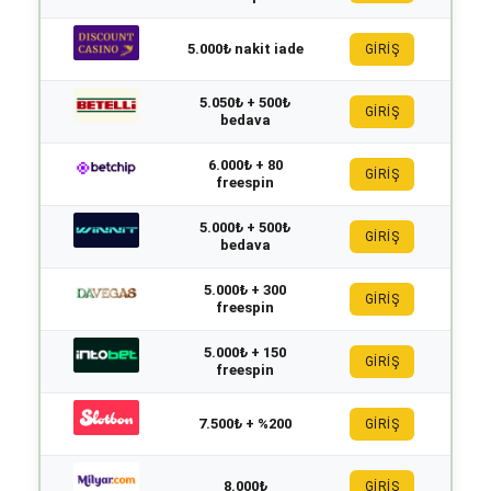
5.000₺ nakit iade
GİRİŞ
5.050₺ + 500₺
GİRİŞ
bedava
6.000₺ + 80
GİRİŞ
freespin
5.000₺ + 500₺
GİRİŞ
bedava
5.000₺ + 300
GİRİŞ
freespin
5.000₺ + 150
GİRİŞ
freespin
7.500₺ + %200
GİRİŞ
8.000₺
GİRİŞ