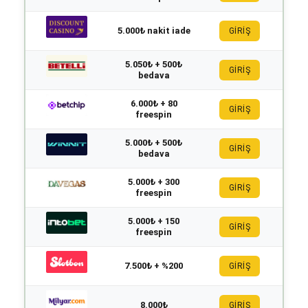
5.000₺ nakit iade
GİRİŞ
5.050₺ + 500₺
GİRİŞ
bedava
6.000₺ + 80
GİRİŞ
freespin
5.000₺ + 500₺
GİRİŞ
bedava
5.000₺ + 300
GİRİŞ
freespin
5.000₺ + 150
GİRİŞ
freespin
7.500₺ + %200
GİRİŞ
8.000₺
GİRİŞ