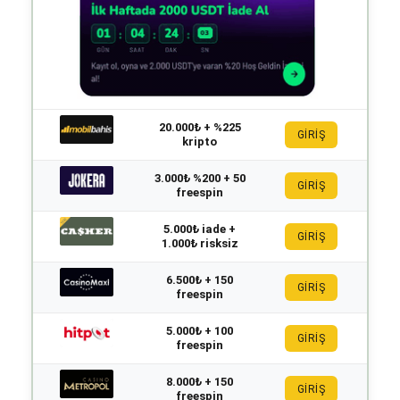
20.000₺ + %225
GİRİŞ
kripto
3.000₺ %200 + 50
GİRİŞ
freespin
5.000₺ iade +
GİRİŞ
1.000₺ risksiz
6.500₺ + 150
GİRİŞ
freespin
5.000₺ + 100
GİRİŞ
freespin
8.000₺ + 150
GİRİŞ
freespin