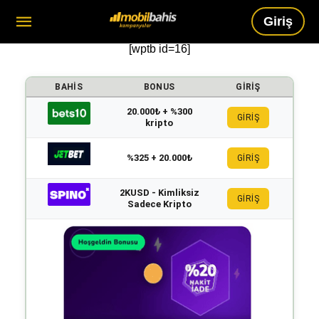
Giriş
[wptb id=16]
BAHIS
BONUS
GIRIŞ
20.000₺ + %300
GİRİŞ
kripto
%325 + 20.000₺
GİRİŞ
2KUSD - Kimliksiz
GİRİŞ
Sadece Kripto