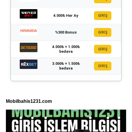
4.000₺ Her Ay
GİRİŞ
%300 Bonus
GİRİŞ
4.000₺ + 1.000₺
GİRİŞ
bedava
3.000₺ + 1.500₺
GİRİŞ
bedava
Mobilbahis1231.com