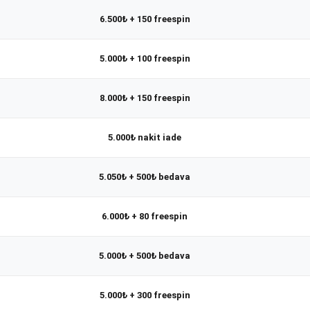
6.500₺ + 150 freespin
5.000₺ + 100 freespin
8.000₺ + 150 freespin
5.000₺ nakit iade
5.050₺ + 500₺ bedava
6.000₺ + 80 freespin
5.000₺ + 500₺ bedava
5.000₺ + 300 freespin