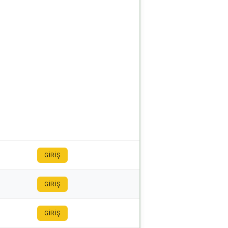
GİRİŞ
GİRİŞ
GİRİŞ