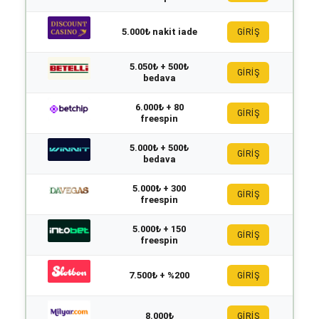
5.000₺ nakit iade
GİRİŞ
5.050₺ + 500₺
GİRİŞ
bedava
6.000₺ + 80
GİRİŞ
freespin
5.000₺ + 500₺
GİRİŞ
bedava
5.000₺ + 300
GİRİŞ
freespin
5.000₺ + 150
GİRİŞ
freespin
7.500₺ + %200
GİRİŞ
8.000₺
GİRİŞ