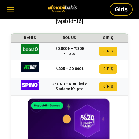
Giriş
[wptb id=16]
BAHIS
BONUS
GIRIŞ
20.000₺ + %300
GİRİŞ
kripto
%325 + 20.000₺
GİRİŞ
2KUSD - Kimliksiz
GİRİŞ
Sadece Kripto