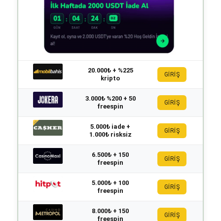
20.000₺ + %225
GİRİŞ
kripto
3.000₺ %200 + 50
GİRİŞ
freespin
5.000₺ iade +
GİRİŞ
1.000₺ risksiz
6.500₺ + 150
GİRİŞ
freespin
5.000₺ + 100
GİRİŞ
freespin
8.000₺ + 150
GİRİŞ
freespin