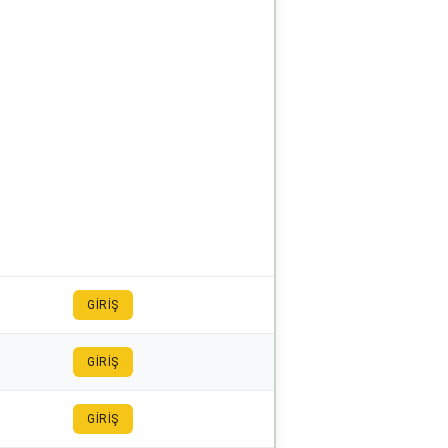
GİRİŞ
GİRİŞ
GİRİŞ