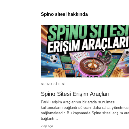
Spino sitesi hakkında
SPINO SITESI
Spino Sitesi Erişim Araçları
Farklı erişim araçlarının bir arada sunulması
kullanıcıların bağlantı sürecini daha rahat yönetmesi
sağlamaktadır. Bu kapsamda Spino sitesi erişim ara
bağlantı…
7 ay ago