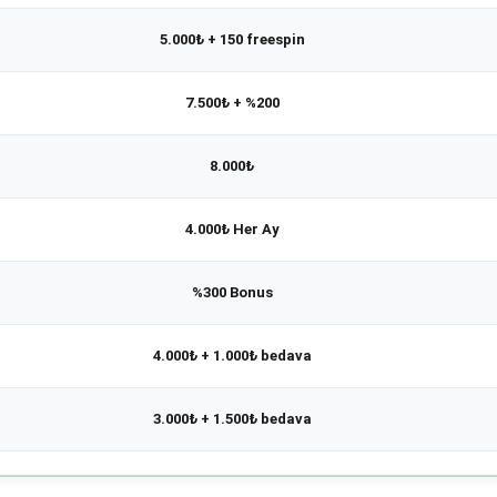
5.000₺ + 150 freespin
7.500₺ + %200
8.000₺
4.000₺ Her Ay
%300 Bonus
4.000₺ + 1.000₺ bedava
3.000₺ + 1.500₺ bedava