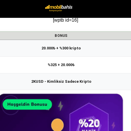
[wptb id=16]
BONUS
20.000₺ + %300 kripto
%325 + 20.000₺
2KUSD - Kimliksiz Sadece Kripto