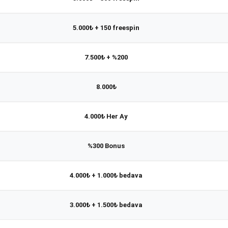
5.000₺ + 150 freespin
7.500₺ + %200
8.000₺
4.000₺ Her Ay
%300 Bonus
4.000₺ + 1.000₺ bedava
3.000₺ + 1.500₺ bedava