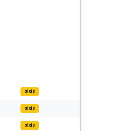
GİRİŞ
GİRİŞ
GİRİŞ