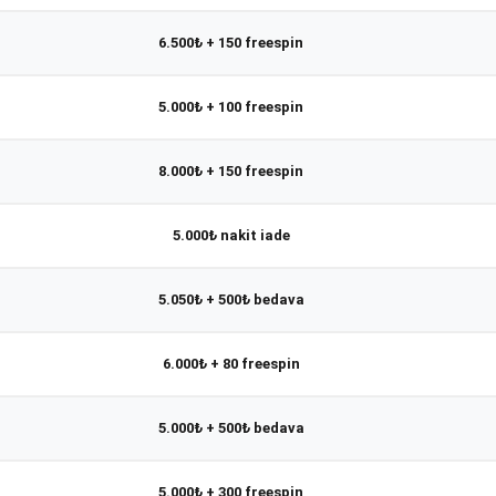
6.500₺ + 150 freespin
5.000₺ + 100 freespin
8.000₺ + 150 freespin
5.000₺ nakit iade
5.050₺ + 500₺ bedava
6.000₺ + 80 freespin
5.000₺ + 500₺ bedava
5.000₺ + 300 freespin