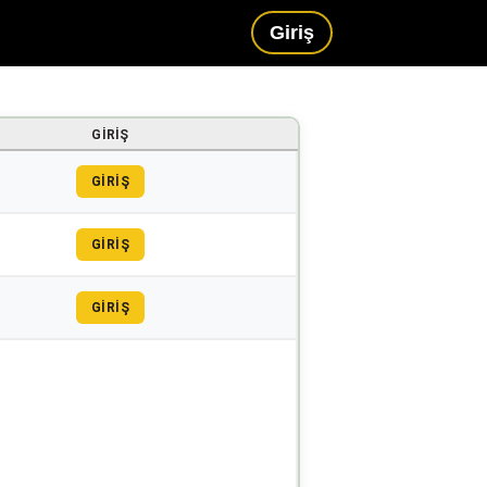
Giriş
GIRIŞ
GİRİŞ
GİRİŞ
GİRİŞ