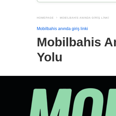
HOMEPAGE
MOBILBAHIS ANINDA GIRIŞ LINKI
Mobilbahis anında giriş linki
Mobilbahis An
Yolu