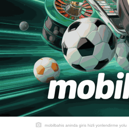
mobilbahis aninda giris hizli yonlendirme yolu