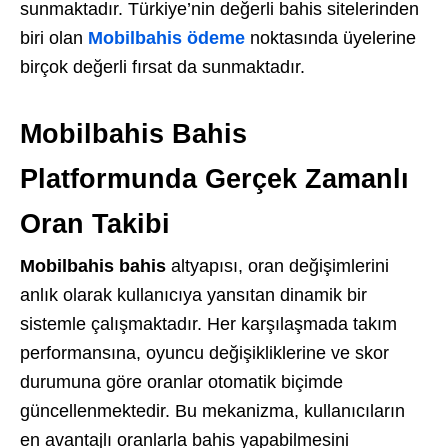
sunmaktadır. Türkiye’nin değerli bahis sitelerinden
biri olan
Mobilbahis ödeme
noktasında üyelerine
birçok değerli fırsat da sunmaktadır.
Mobilbahis Bahis
Platformunda Gerçek Zamanlı
Oran Takibi
Mobilbahis bahis
altyapısı, oran değişimlerini
anlık olarak kullanıcıya yansıtan dinamik bir
sistemle çalışmaktadır. Her karşılaşmada takım
performansına, oyuncu değişikliklerine ve skor
durumuna göre oranlar otomatik biçimde
güncellenmektedir. Bu mekanizma, kullanıcıların
en avantajlı oranlarla bahis yapabilmesini