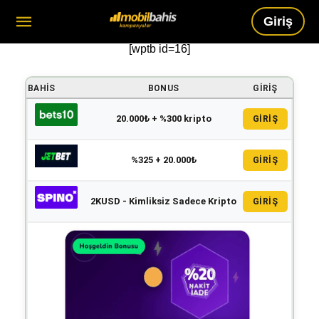
Giriş
[wptb id=16]
BAHIS
BONUS
GIRIŞ
20.000₺ + %300 kripto
GİRİŞ
%325 + 20.000₺
GİRİŞ
2KUSD - Kimliksiz Sadece Kripto
GİRİŞ