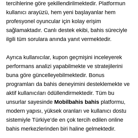
tercihlerine göre şekillendirilmektedir. Platformun
kullanıcı arayüzü, hem yeni başlayanlar hem
profesyonel oyuncular için kolay erişim
sağlamaktadır. Canlı destek ekibi, bahis süreciyle
ilgili tüm sorulara anında yanıt vermektedir.
Ayrıca kullanıcılar, kupon geçmişini inceleyerek
performans analizi yapabilmekte ve stratejilerini
buna göre güncelleyebilmektedir. Bonus
programları da bahis deneyimini desteklemekte ve
aktif kullanıcıları ödüllendirmektedir. Tüm bu
unsurlar sayesinde
Mobilbahis bahis
platformu,
modern yapısı, yüksek oranları ve kullanıcı dostu
sistemiyle Türkiye’de en çok tercih edilen online
bahis merkezlerinden biri haline gelmektedir.