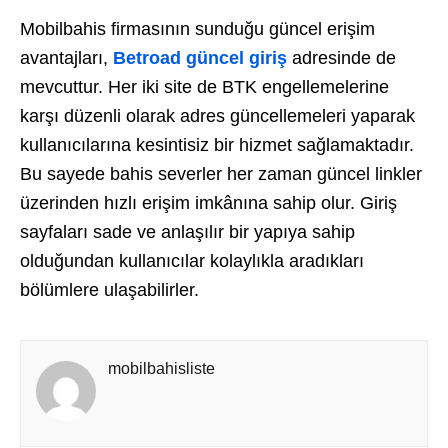
Mobilbahis firmasının sunduğu güncel erişim
avantajları,
Betroad güncel giriş
adresinde de
mevcuttur. Her iki site de BTK engellemelerine
karşı düzenli olarak adres güncellemeleri yaparak
kullanıcılarına kesintisiz bir hizmet sağlamaktadır.
Bu sayede bahis severler her zaman güncel linkler
üzerinden hızlı erişim imkânına sahip olur. Giriş
sayfaları sade ve anlaşılır bir yapıya sahip
olduğundan kullanıcılar kolaylıkla aradıkları
bölümlere ulaşabilirler.
mobilbahisliste