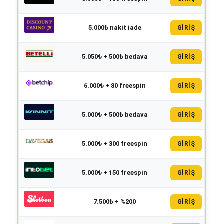
5.000₺ nakit iade
GİRİŞ
5.050₺ + 500₺ bedava
GİRİŞ
6.000₺ + 80 freespin
GİRİŞ
5.000₺ + 500₺ bedava
GİRİŞ
5.000₺ + 300 freespin
GİRİŞ
5.000₺ + 150 freespin
GİRİŞ
7.500₺ + %200
GİRİŞ