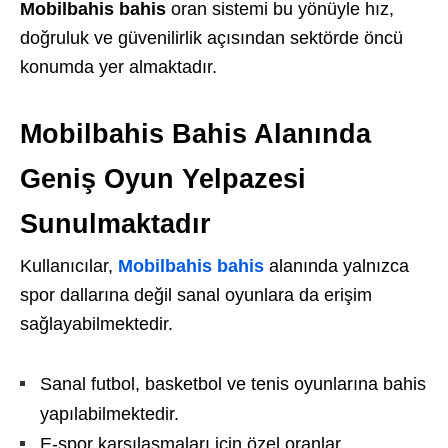
Mobilbahis bahis
oran sistemi bu yönüyle hız,
doğruluk ve güvenilirlik açısından sektörde öncü
konumda yer almaktadır.
Mobilbahis Bahis Alanında
Geniş Oyun Yelpazesi
Sunulmaktadır
Kullanıcılar,
Mobilbahis bahis
alanında yalnızca
spor dallarına değil sanal oyunlara da erişim
sağlayabilmektedir.
Sanal futbol, basketbol ve tenis oyunlarına bahis
yapılabilmektedir.
E-spor karşılaşmaları için özel oranlar