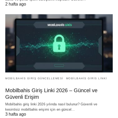
2 hafta ago
MOBILBAHIS GIRIŞ GÜNCELLEMESI
MOBILBAHIS GIRIS LINKI
Mobilbahis Giriş Linki 2026 – Güncel ve
Güvenli Erişim
Mobilbahis giriş linki 2026 yılında nasıl bulunur? Güvenli ve
kesintisiz mobilbahis erişimi için en güncel…
3 hafta ago