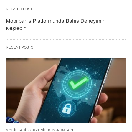
RELATED POST
Mobilbahis Platformunda Bahis Deneyimini
Keşfedin
RECENT POSTS
MOBILBAHIS GÜVENILIR YORUMLARI