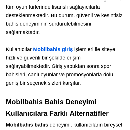
tüm oyun türlerinde lisanslı sağlayıcılarla
desteklenmektedir. Bu durum, güvenli ve kesintisiz
bahis deneyiminin sürdürülebilmesini
sağlamaktadır.
Kullanıcılar
Mobilbahis giriş
işlemleri ile siteye
hızlı ve güvenli bir şekilde erişim
sağlayabilmektedir. Giriş yaptıktan sonra spor
bahisleri, canlı oyunlar ve promosyonlarla dolu
geniş bir seçenek sizleri karşılar.
Mobilbahis Bahis Deneyimi
Kullanıcılara Farklı Alternatifler
Mobilbahis bahis
deneyimi, kullanıcıların bireysel