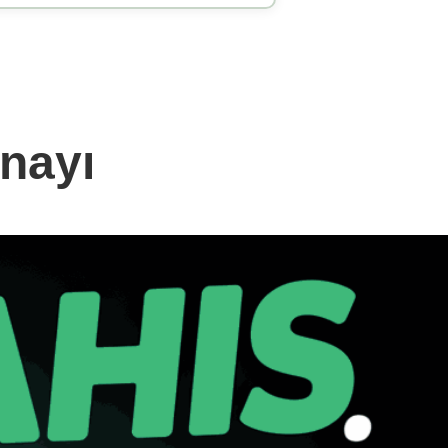
Onayı