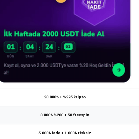
20.000₺ + %225 kripto
3.000₺ %200 + 50 freespin
5.000₺ iade + 1.000₺ risksiz