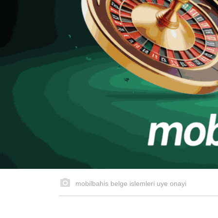
mobilbahis belge islemleri uye onayi