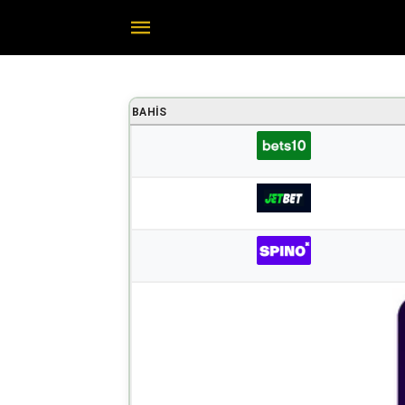
BAHIS