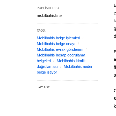
B
PUBLISHED BY
c
mobilbahisliste
k
g
TAGS:
d
Mobilbahis belge işlemleri
Mobilbahis belge onayı
Mobilbahis evrak gönderimi
B
Mobilbahis hesap doğrulama
i
belgeleri
Mobilbahis kimlik
doğrulaması
Mobilbahis neden
f
belge istiyor
s
5 AY AGO
Ö
s
k