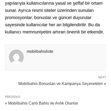
yapılarıyla kullanıcılarına yasal ve şeffaf bir ortam
sunar. Ayrıca resmi siteler üzerinden sunulan
promosyonlar, bonuslar ve güncel duyurular
sayesinde kullanıcılar her an bilgilendirilir. Bu da
kullanıcı memnuniyetini artıran önemli bir etkendir.
mobilbahisliste
NEXT
Mobilbahis Bonusları ve Kampanya Seçenekleri »
PREVIOUS
« Mobilbahis Canlı Bahis ile Anlık Oranlar