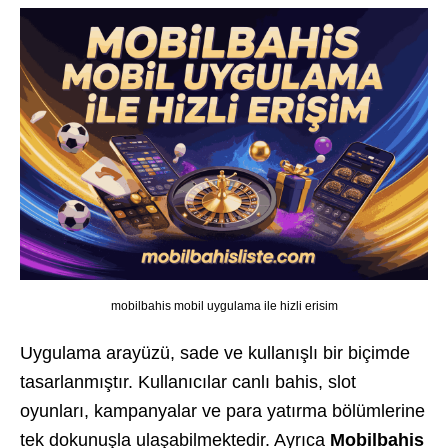
mobilbahis mobil uygulama ile hizli erisim
Uygulama arayüzü, sade ve kullanışlı bir biçimde
tasarlanmıştır. Kullanıcılar canlı bahis, slot
oyunları, kampanyalar ve para yatırma bölümlerine
tek dokunuşla ulaşabilmektedir. Ayrıca
Mobilbahis