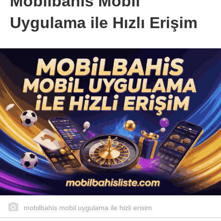
Mobilbahis Mobil
Uygulama ile Hızlı Erişim
mobilbahis mobil uygulama ile hizli erisim