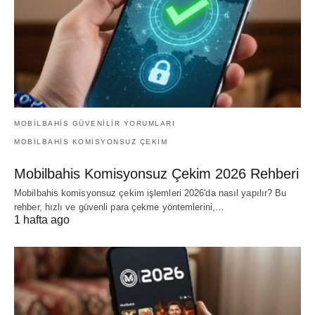
MOBILBAHIS GÜVENILIR YORUMLARI
MOBILBAHIS KOMISYONSUZ ÇEKIM
Mobilbahis Komisyonsuz Çekim 2026 Rehberi
Mobilbahis komisyonsuz çekim işlemleri 2026'da nasıl yapılır? Bu
rehber, hızlı ve güvenli para çekme yöntemlerini,…
1 hafta ago