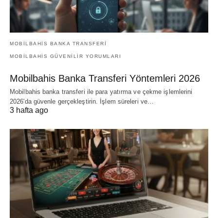
MOBILBAHIS BANKA TRANSFERI
MOBILBAHIS GÜVENILIR YORUMLARI
Mobilbahis Banka Transferi Yöntemleri 2026
Mobilbahis banka transferi ile para yatırma ve çekme işlemlerini
2026'da güvenle gerçekleştirin. İşlem süreleri ve…
3 hafta ago