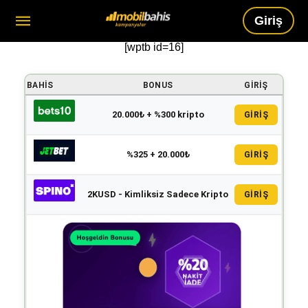
Giriş
[wptb id=16]
BAHIS
BONUS
GIRIŞ
20.000₺ + %300 kripto
GİRİŞ
%325 + 20.000₺
GİRİŞ
2KUSD - Kimliksiz Sadece Kripto
GİRİŞ