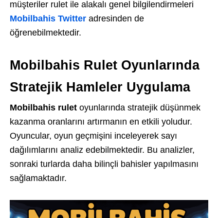
müşteriler rulet ile alakalı genel bilgilendirmeleri
Mobilbahis Twitter
adresinden de
öğrenebilmektedir.
Mobilbahis Rulet Oyunlarında
Stratejik Hamleler Uygulama
Mobilbahis rulet
oyunlarında stratejik düşünmek
kazanma oranlarını artırmanın en etkili yoludur.
Oyuncular, oyun geçmişini inceleyerek sayı
dağılımlarını analiz edebilmektedir. Bu analizler,
sonraki turlarda daha bilinçli bahisler yapılmasını
sağlamaktadır.