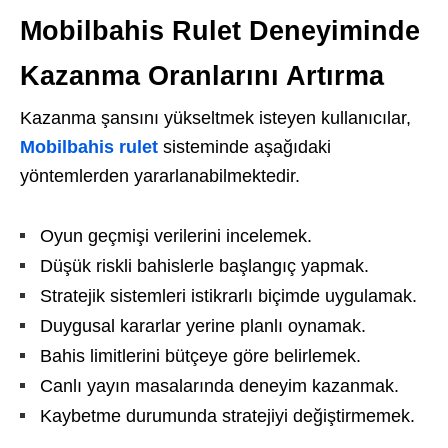
Mobilbahis Rulet Deneyiminde
Kazanma Oranlarını Artırma
Kazanma şansını yükseltmek isteyen kullanıcılar,
Mobilbahis rulet
sisteminde aşağıdaki
yöntemlerden yararlanabilmektedir.
Oyun geçmişi verilerini incelemek.
Düşük riskli bahislerle başlangıç yapmak.
Stratejik sistemleri istikrarlı biçimde uygulamak.
Duygusal kararlar yerine planlı oynamak.
Bahis limitlerini bütçeye göre belirlemek.
Canlı yayın masalarında deneyim kazanmak.
Kaybetme durumunda stratejiyi değiştirmemek.