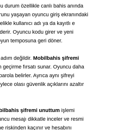
 durum özellikle canlı bahis anında
unu yaşayan oyuncu giriş ekranındaki
ikle kullanıcı adı ya da kayıtlı e
derir. Oyuncu kodu girer ve yeni
 oyun temposuna geri döner.
 adım değildir.
Mobilbahis şifremi
n geçirme fırsatı sunar. Oyuncu daha
ola belirler. Ayrıca aynı şifreyi
lece olası güvenlik açıklarını azaltır
ilbahis şifremi unuttum
işlemi
yuncu mesajı dikkatle inceler ve resmi
e riskinden kaçınır ve hesabını