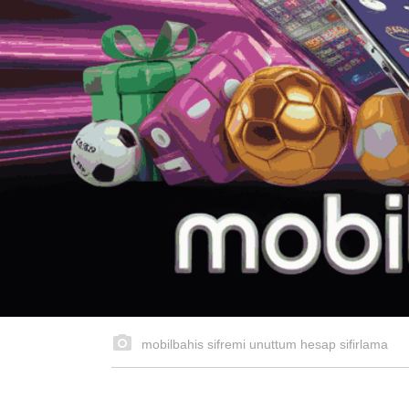
mobilbahis sifremi unuttum hesap sifirlama