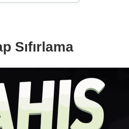
p Sıfırlama