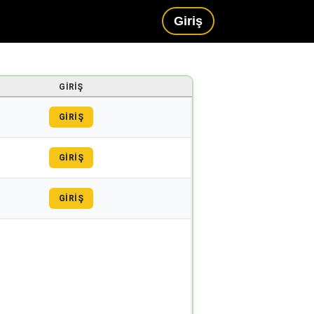
Giriş
GIRIŞ
GİRİŞ
GİRİŞ
GİRİŞ