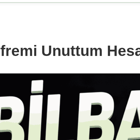
ifremi Unuttum Hesa