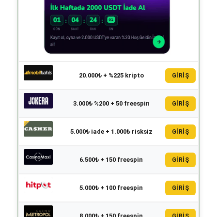
20.000₺ + %225 kripto
GİRİŞ
3.000₺ %200 + 50 freespin
GİRİŞ
5.000₺ iade + 1.000₺ risksiz
GİRİŞ
6.500₺ + 150 freespin
GİRİŞ
5.000₺ + 100 freespin
GİRİŞ
8.000₺ + 150 freespin
GİRİŞ