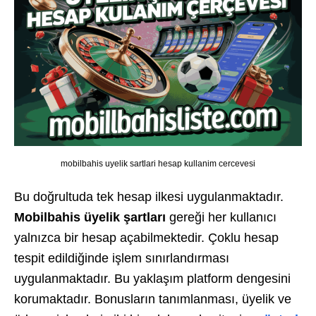
mobilbahis uyelik sartlari hesap kullanim cercevesi
Bu doğrultuda tek hesap ilkesi uygulanmaktadır.
Mobilbahis üyelik şartları
gereği her kullanıcı
yalnızca bir hesap açabilmektedir. Çoklu hesap
tespit edildiğinde işlem sınırlandırması
uygulanmaktadır. Bu yaklaşım platform dengesini
korumaktadır. Bonusların tanımlanması, üyelik ve