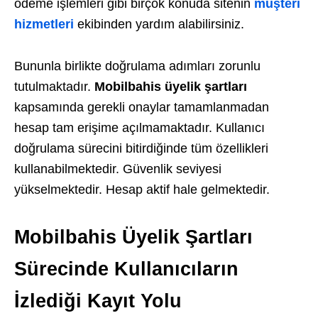
ödeme işlemleri gibi birçok konuda sitenin
müşteri
hizmetleri
ekibinden yardım alabilirsiniz.
Bununla birlikte doğrulama adımları zorunlu
tutulmaktadır.
Mobilbahis üyelik şartları
kapsamında gerekli onaylar tamamlanmadan
hesap tam erişime açılmamaktadır. Kullanıcı
doğrulama sürecini bitirdiğinde tüm özellikleri
kullanabilmektedir. Güvenlik seviyesi
yükselmektedir. Hesap aktif hale gelmektedir.
Mobilbahis Üyelik Şartları
Sürecinde Kullanıcıların
İzlediği Kayıt Yolu