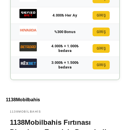
4.000₺ Her Ay
GİRİŞ
%300 Bonus
GİRİŞ
4.000₺ + 1.000₺
GİRİŞ
bedava
3.000₺ + 1.500₺
GİRİŞ
bedava
1138Mobilbahis
1138MOBILBAHIS
1138Mobilbahis Fırtınası