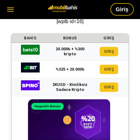
Giriş
[wptb id=16]
BAHIS
BONUS
GIRIŞ
20.000₺ + %300
GİRİŞ
kripto
%325 + 20.000₺
GİRİŞ
2KUSD - Kimliksiz
GİRİŞ
Sadece Kripto