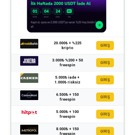
20.000₺ + %225
GİRİŞ
kripto
3.000₺ %200 + 50
GİRİŞ
freespin
5.000₺ iade +
GİRİŞ
1.000₺ risksiz
6.500₺ + 150
GİRİŞ
freespin
5.000₺ + 100
GİRİŞ
freespin
8.000₺ + 150
GİRİŞ
freespin