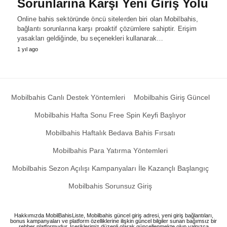
Sorunlarına Karşı Yeni Giriş Yolu
Online bahis sektöründe öncü sitelerden biri olan Mobilbahis,
bağlantı sorunlarına karşı proaktif çözümlere sahiptir. Erişim
yasakları geldiğinde, bu seçenekleri kullanarak…
1 yıl ago
Mobilbahis Canlı Destek Yöntemleri
Mobilbahis Giriş Güncel
Mobilbahis Hafta Sonu Free Spin Keyfi Başlıyor
Mobilbahis Haftalık Bedava Bahis Fırsatı
Mobilbahis Para Yatırma Yöntemleri
Mobilbahis Sezon Açılışı Kampanyaları İle Kazançlı Başlangıç
Mobilbahis Sorunsuz Giriş
Hakkımızda MobilBahisListe, Mobilbahis güncel giriş adresi, yeni giriş bağlantıları,
bonus kampanyaları ve platform özelliklerine ilişkin güncel bilgiler sunan bağımsız bir
rehber platformudur. İçeriklerimiz düzenli olarak güncellenmekte olup yalnızca