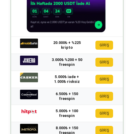
20.000₺ + %225
GİRİŞ
kripto
3.000₺ %200 + 50
GİRİŞ
freespin
5.000₺ iade +
GİRİŞ
1.000₺ risksiz
6.500₺ + 150
GİRİŞ
freespin
5.000₺ + 100
GİRİŞ
freespin
8.000₺ + 150
GİRİŞ
freespin