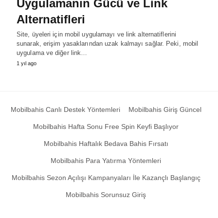
Uygulamanın Gücü ve Link
Alternatifleri
Site, üyeleri için mobil uygulamayı ve link alternatiflerini
sunarak, erişim yasaklarından uzak kalmayı sağlar. Peki, mobil
uygulama ve diğer link…
1 yıl ago
Mobilbahis Canlı Destek Yöntemleri
Mobilbahis Giriş Güncel
Mobilbahis Hafta Sonu Free Spin Keyfi Başlıyor
Mobilbahis Haftalık Bedava Bahis Fırsatı
Mobilbahis Para Yatırma Yöntemleri
Mobilbahis Sezon Açılışı Kampanyaları İle Kazançlı Başlangıç
Mobilbahis Sorunsuz Giriş