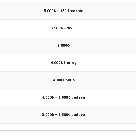
5.000₺ + 150 freespin
7.500₺ + %200
8.000₺
4.000₺ Her Ay
%300 Bonus
4.000₺ + 1.000₺ bedava
3.000₺ + 1.500₺ bedava