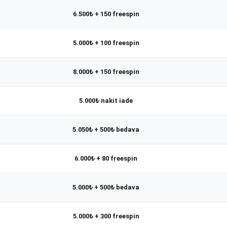
6.500₺ + 150 freespin
5.000₺ + 100 freespin
8.000₺ + 150 freespin
5.000₺ nakit iade
5.050₺ + 500₺ bedava
6.000₺ + 80 freespin
5.000₺ + 500₺ bedava
5.000₺ + 300 freespin