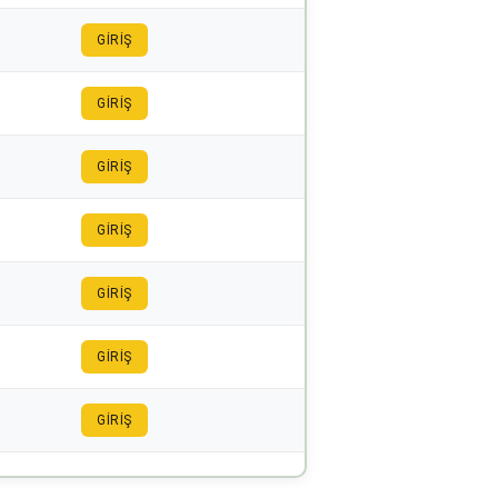
GİRİŞ
GİRİŞ
GİRİŞ
GİRİŞ
GİRİŞ
GİRİŞ
GİRİŞ