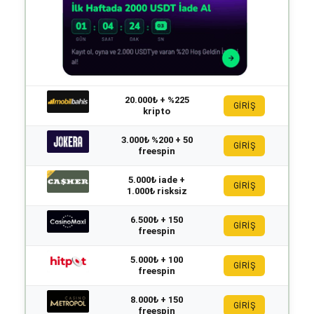
20.000₺ + %225
GİRİŞ
kripto
3.000₺ %200 + 50
GİRİŞ
freespin
5.000₺ iade +
GİRİŞ
1.000₺ risksiz
6.500₺ + 150
GİRİŞ
freespin
5.000₺ + 100
GİRİŞ
freespin
8.000₺ + 150
GİRİŞ
freespin