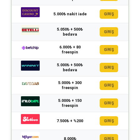
5.000₺ nakit iade
GİRİŞ
5.050₺ + 500₺
GİRİŞ
bedava
6.000₺ + 80
GİRİŞ
freespin
5.000₺ + 500₺
GİRİŞ
bedava
5.000₺ + 300
GİRİŞ
freespin
5.000₺ + 150
GİRİŞ
freespin
7.500₺ + %200
GİRİŞ
8.000₺
GİRİŞ