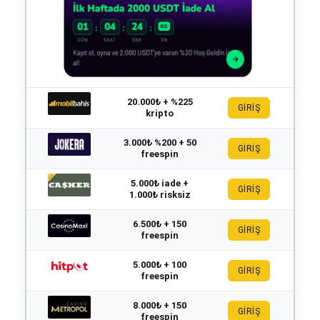
20.000₺ + %225
GİRİŞ
kripto
3.000₺ %200 + 50
GİRİŞ
freespin
5.000₺ iade +
GİRİŞ
1.000₺ risksiz
6.500₺ + 150
GİRİŞ
freespin
5.000₺ + 100
GİRİŞ
freespin
8.000₺ + 150
GİRİŞ
freespin