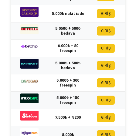
5.000₺ nakit iade
GİRİŞ
5.050₺ + 500₺
GİRİŞ
bedava
6.000₺ + 80
GİRİŞ
freespin
5.000₺ + 500₺
GİRİŞ
bedava
5.000₺ + 300
GİRİŞ
freespin
5.000₺ + 150
GİRİŞ
freespin
7.500₺ + %200
GİRİŞ
8.000₺
GİRİŞ