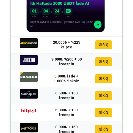
20.000₺ + %225
GİRİŞ
kripto
3.000₺ %200 + 50
GİRİŞ
freespin
5.000₺ iade +
GİRİŞ
1.000₺ risksiz
6.500₺ + 150
GİRİŞ
freespin
5.000₺ + 100
GİRİŞ
freespin
8.000₺ + 150
GİRİŞ
freespin