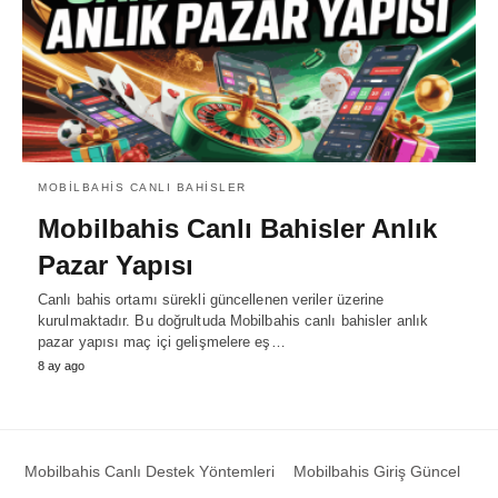
MOBILBAHIS CANLI BAHISLER
Mobilbahis Canlı Bahisler Anlık
Pazar Yapısı
Canlı bahis ortamı sürekli güncellenen veriler üzerine
kurulmaktadır. Bu doğrultuda Mobilbahis canlı bahisler anlık
pazar yapısı maç içi gelişmelere eş…
8 ay ago
Mobilbahis Canlı Destek Yöntemleri
Mobilbahis Giriş Güncel