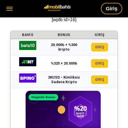
Giriş
[wptb id=16]
BAHIS
BONUS
GIRIŞ
20.000₺ + %300
GİRİŞ
kripto
%325 + 20.000₺
GİRİŞ
2KUSD - Kimliksiz
GİRİŞ
Sadece Kripto