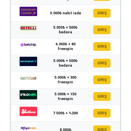
5.000₺ nakit iade
GİRİŞ
5.050₺ + 500₺
GİRİŞ
bedava
6.000₺ + 80
GİRİŞ
freespin
5.000₺ + 500₺
GİRİŞ
bedava
5.000₺ + 300
GİRİŞ
freespin
5.000₺ + 150
GİRİŞ
freespin
7.500₺ + %200
GİRİŞ
8.000₺
GİRİŞ