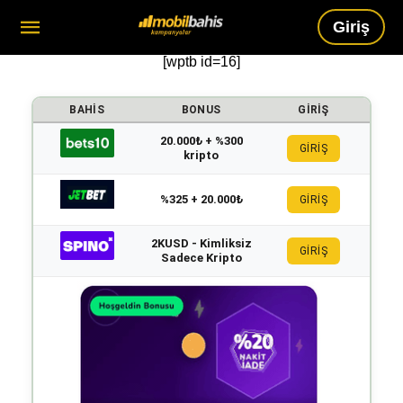
Giriş
[wptb id=16]
BAHIS
BONUS
GIRIŞ
20.000₺ + %300
GİRİŞ
kripto
%325 + 20.000₺
GİRİŞ
2KUSD - Kimliksiz
GİRİŞ
Sadece Kripto