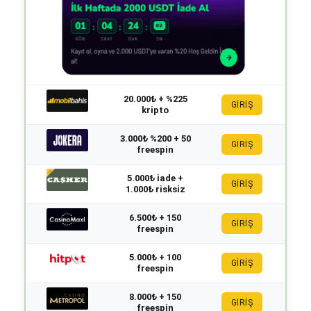
20.000₺ + %225
GİRİŞ
kripto
3.000₺ %200 + 50
GİRİŞ
freespin
5.000₺ iade +
GİRİŞ
1.000₺ risksiz
6.500₺ + 150
GİRİŞ
freespin
5.000₺ + 100
GİRİŞ
freespin
8.000₺ + 150
GİRİŞ
freespin