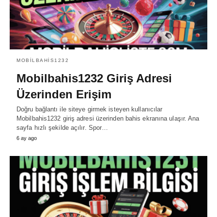
MOBILBAHIS1232
Mobilbahis1232 Giriş Adresi
Üzerinden Erişim
Doğru bağlantı ile siteye girmek isteyen kullanıcılar
Mobilbahis1232 giriş adresi üzerinden bahis ekranına ulaşır. Ana
sayfa hızlı şekilde açılır. Spor…
6 ay ago