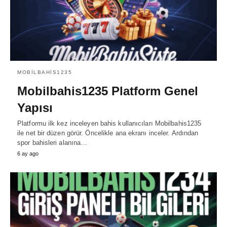
MOBILBAHIS1235
Mobilbahis1235 Platform Genel
Yapısı
Platformu ilk kez inceleyen bahis kullanıcıları Mobilbahis1235
ile net bir düzen görür. Öncelikle ana ekranı inceler. Ardından
spor bahisleri alanına…
6 ay ago