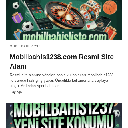
MOBILBAHIS1238
Mobilbahis1238.com Resmi Site
Alanı
Resmi site alanına yönelen bahis kullanıcıları Mobilbahis1238
ile sürece hızlı giriş yapar. Öncelikle kullanıcı ana sayfaya
ulaşır. Ardından spor bahisleri…
6 ay ago