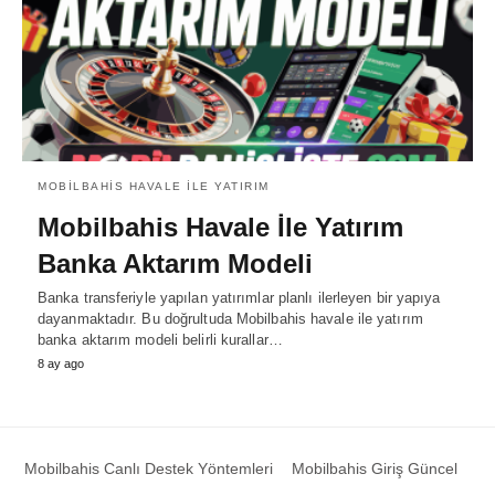
MOBILBAHIS HAVALE ILE YATIRIM
Mobilbahis Havale İle Yatırım
Banka Aktarım Modeli
Banka transferiyle yapılan yatırımlar planlı ilerleyen bir yapıya
dayanmaktadır. Bu doğrultuda Mobilbahis havale ile yatırım
banka aktarım modeli belirli kurallar…
8 ay ago
Mobilbahis Canlı Destek Yöntemleri
Mobilbahis Giriş Güncel