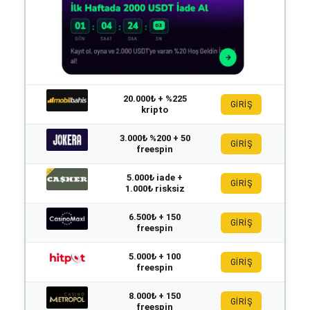
20.000₺ + %225
GİRİŞ
kripto
3.000₺ %200 + 50
GİRİŞ
freespin
5.000₺ iade +
GİRİŞ
1.000₺ risksiz
6.500₺ + 150
GİRİŞ
freespin
5.000₺ + 100
GİRİŞ
freespin
8.000₺ + 150
GİRİŞ
freespin