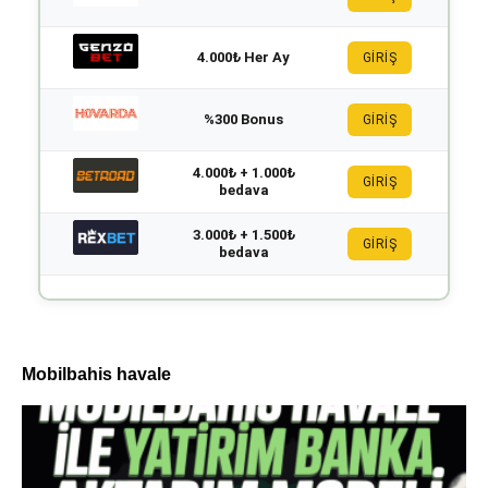
4.000₺ Her Ay
GİRİŞ
%300 Bonus
GİRİŞ
4.000₺ + 1.000₺
GİRİŞ
bedava
3.000₺ + 1.500₺
GİRİŞ
bedava
Mobilbahis havale