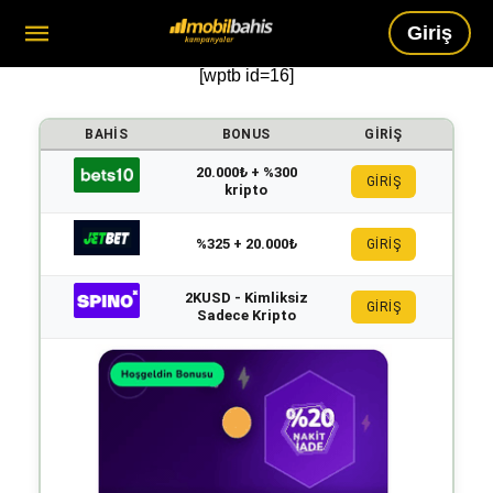
Giriş
[wptb id=16]
BAHIS
BONUS
GIRIŞ
20.000₺ + %300
GİRİŞ
kripto
%325 + 20.000₺
GİRİŞ
2KUSD - Kimliksiz
GİRİŞ
Sadece Kripto