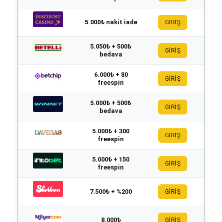
5.000₺ nakit iade
GİRİŞ
5.050₺ + 500₺
GİRİŞ
bedava
6.000₺ + 80
GİRİŞ
freespin
5.000₺ + 500₺
GİRİŞ
bedava
5.000₺ + 300
GİRİŞ
freespin
5.000₺ + 150
GİRİŞ
freespin
7.500₺ + %200
GİRİŞ
8.000₺
GİRİŞ