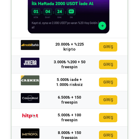
20.000₺ + %225
GİRİŞ
kripto
3.000₺ %200 + 50
GİRİŞ
freespin
5.000₺ iade +
GİRİŞ
1.000₺ risksiz
6.500₺ + 150
GİRİŞ
freespin
5.000₺ + 100
GİRİŞ
freespin
8.000₺ + 150
GİRİŞ
freespin