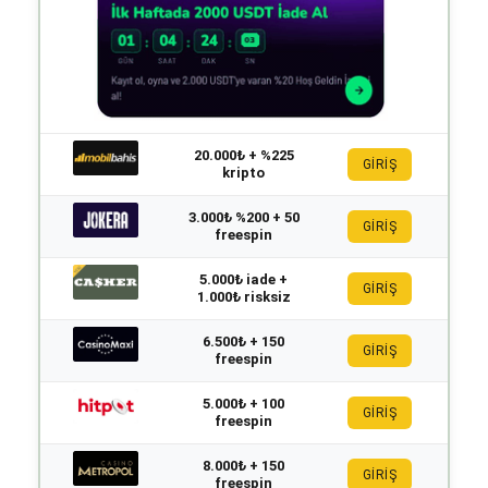
20.000₺ + %225
GİRİŞ
kripto
3.000₺ %200 + 50
GİRİŞ
freespin
5.000₺ iade +
GİRİŞ
1.000₺ risksiz
6.500₺ + 150
GİRİŞ
freespin
5.000₺ + 100
GİRİŞ
freespin
8.000₺ + 150
GİRİŞ
freespin