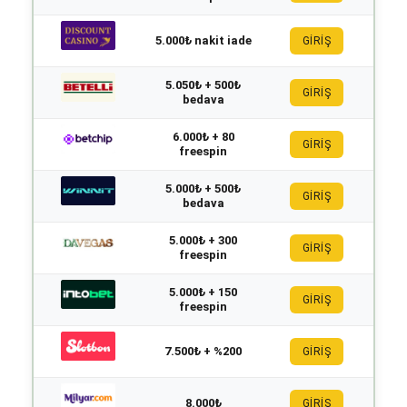
5.000₺ nakit iade
GİRİŞ
5.050₺ + 500₺
GİRİŞ
bedava
6.000₺ + 80
GİRİŞ
freespin
5.000₺ + 500₺
GİRİŞ
bedava
5.000₺ + 300
GİRİŞ
freespin
5.000₺ + 150
GİRİŞ
freespin
7.500₺ + %200
GİRİŞ
8.000₺
GİRİŞ