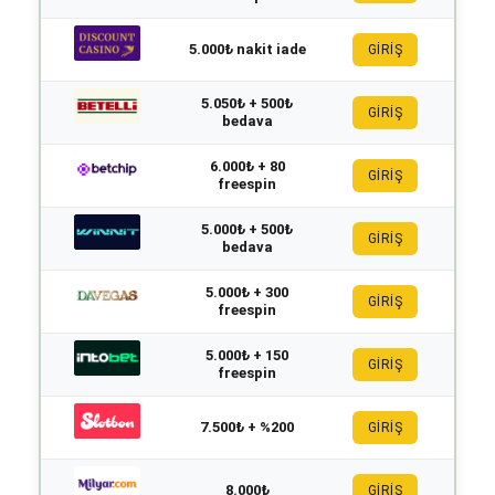
5.000₺ nakit iade
GİRİŞ
5.050₺ + 500₺
GİRİŞ
bedava
6.000₺ + 80
GİRİŞ
freespin
5.000₺ + 500₺
GİRİŞ
bedava
5.000₺ + 300
GİRİŞ
freespin
5.000₺ + 150
GİRİŞ
freespin
7.500₺ + %200
GİRİŞ
8.000₺
GİRİŞ