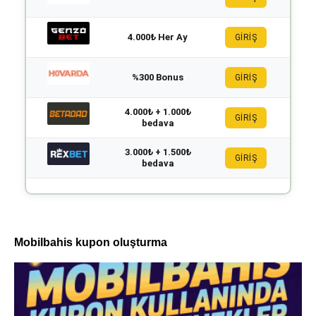
4.000₺ Her Ay
GİRİŞ
%300 Bonus
GİRİŞ
4.000₺ + 1.000₺
GİRİŞ
bedava
3.000₺ + 1.500₺
GİRİŞ
bedava
Mobilbahis kupon oluşturma