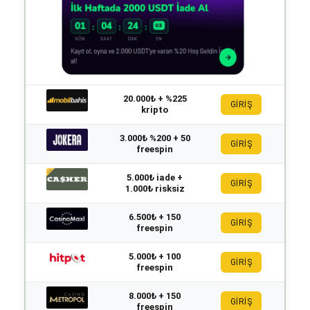
20.000₺ + %225
GİRİŞ
kripto
3.000₺ %200 + 50
GİRİŞ
freespin
5.000₺ iade +
GİRİŞ
1.000₺ risksiz
6.500₺ + 150
GİRİŞ
freespin
5.000₺ + 100
GİRİŞ
freespin
8.000₺ + 150
GİRİŞ
freespin