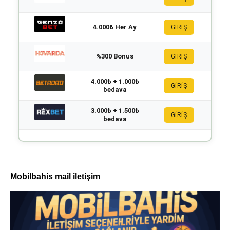
4.000₺ Her Ay
GİRİŞ
%300 Bonus
GİRİŞ
4.000₺ + 1.000₺
GİRİŞ
bedava
3.000₺ + 1.500₺
GİRİŞ
bedava
Mobilbahis mail iletişim