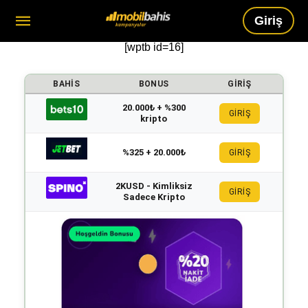
Giriş
[wptb id=16]
BAHIS
BONUS
GIRIŞ
20.000₺ + %300
GİRİŞ
kripto
%325 + 20.000₺
GİRİŞ
2KUSD - Kimliksiz
GİRİŞ
Sadece Kripto