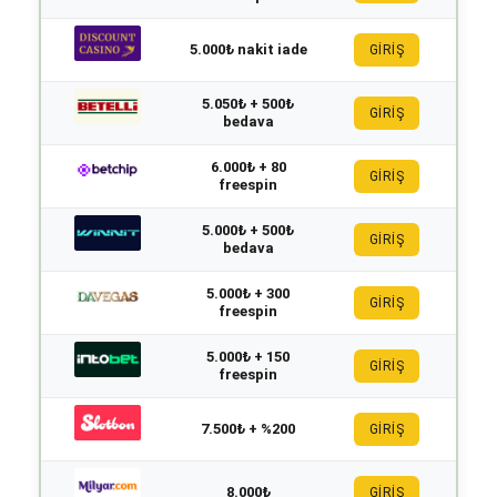
5.000₺ nakit iade
GİRİŞ
5.050₺ + 500₺
GİRİŞ
bedava
6.000₺ + 80
GİRİŞ
freespin
5.000₺ + 500₺
GİRİŞ
bedava
5.000₺ + 300
GİRİŞ
freespin
5.000₺ + 150
GİRİŞ
freespin
7.500₺ + %200
GİRİŞ
8.000₺
GİRİŞ