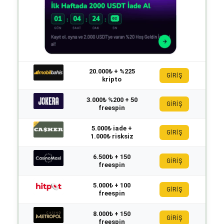
20.000₺ + %225
GİRİŞ
kripto
3.000₺ %200 + 50
GİRİŞ
freespin
5.000₺ iade +
GİRİŞ
1.000₺ risksiz
6.500₺ + 150
GİRİŞ
freespin
5.000₺ + 100
GİRİŞ
freespin
8.000₺ + 150
GİRİŞ
freespin