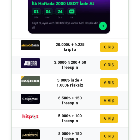
20.000₺ + %225
GİRİŞ
kripto
3.000₺ %200 + 50
GİRİŞ
freespin
5.000₺ iade +
GİRİŞ
1.000₺ risksiz
6.500₺ + 150
GİRİŞ
freespin
5.000₺ + 100
GİRİŞ
freespin
8.000₺ + 150
GİRİŞ
freespin