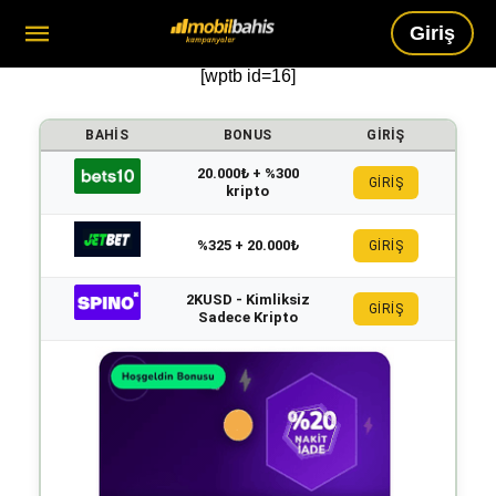
Giriş
[wptb id=16]
BAHIS
BONUS
GIRIŞ
20.000₺ + %300
GİRİŞ
kripto
%325 + 20.000₺
GİRİŞ
2KUSD - Kimliksiz
GİRİŞ
Sadece Kripto