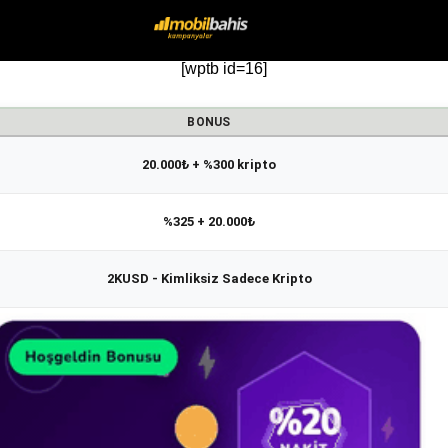
[wptb id=16]
BONUS
20.000₺ + %300 kripto
%325 + 20.000₺
2KUSD - Kimliksiz Sadece Kripto