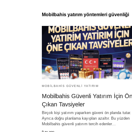
Mobilbahis yatırım yöntemleri güvenliği
MOBILBAHIS GÜVENLI YATIRIM
Mobilbahis Güvenli Yatırım İçin Ö
Çıkan Tavsiyeler
Birçok kişi yatırım yaparken güveni ön planda tutar.
Ayrıca doğru planlama kayıpları azaltır. Bu yüzden
Mobilbahis güvenli yatırım tercih edenler…
9 ay ago